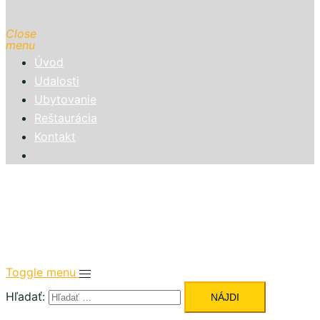
Close
menu
Úvod
Udalosti
Ubytovanie
Reštaurácia
Kontakt
Toggle menu
Hľadať: