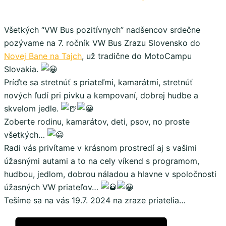
Všetkých “VW Bus pozitívnych” nadšencov srdečne
pozývame na 7. ročník VW Bus Zrazu Slovensko do
Novej Bane na Tajch
, už tradične do MotoCampu
Slovakia.
Príďte sa stretnúť s priateľmi, kamarátmi, stretnúť
nových ľudí pri pivku a kempovaní, dobrej hudbe a
skvelom jedle.
Zoberte rodinu, kamarátov, deti, psov, no proste
všetkých…
Radi vás privítame v krásnom prostredí aj s vašimi
úžasnými autami a to na cely víkend s programom,
hudbou, jedlom, dobrou náladou a hlavne v spoločnosti
úžasných VW priateľov…
Tešíme sa na vás 19.7. 2024 na zraze priatelia…