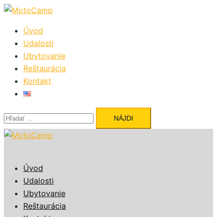
Preskočiť
na
Úvod
obsah
Udalosti
Ubytovanie
Reštaurácia
Kontakt
Hľadať:
Close
menu
Úvod
Udalosti
Ubytovanie
Reštaurácia