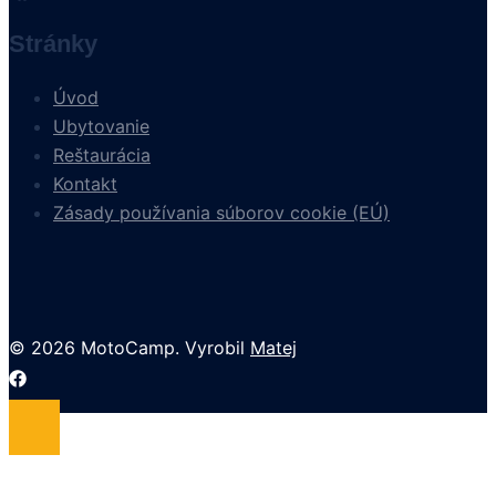
Stránky
Úvod
Ubytovanie
Reštaurácia
Kontakt
Zásady používania súborov cookie (EÚ)
© 2026 MotoCamp. Vyrobil
Matej
https://www.facebook.com/profile.php?
id=100091854165997